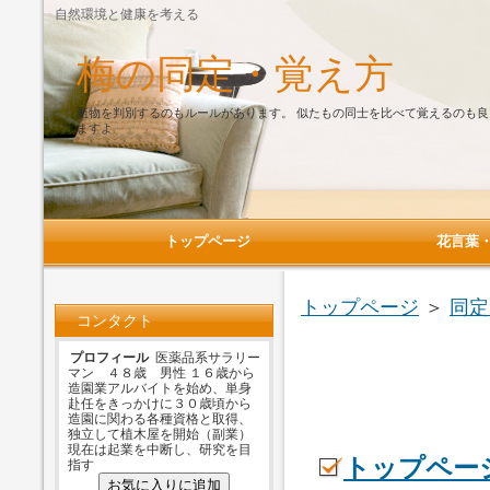
自然環境と健康を考える
梅の同定・覚え方
植物を判別するのもルールがあります。 似たもの同士を比べて覚えるのも良
ますよ
トップページ
花言葉
トップページ
＞
同定
コンタクト
プロフィール
医薬品系サラリー
マン ４８歳 男性 １６歳から
造園業アルバイトを始め、単身
赴任をきっかけに３０歳頃から
造園に関わる各種資格と取得、
独立して植木屋を開始（副業）
現在は起業を中断し、研究を目
トップペー
指す