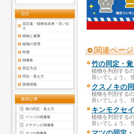
目次
花言葉・植物名由来・言い伝
え
植物と健康
植物の管理
関連ページ
特徴
画像集
竹の同定・覚
剪定方法
植物を判別するの
同定・覚え方
良いでしょう。 
資格情報
クスノキの同
植物を判別するの
最新記事
良いでしょう。 
キンモクセイ
桜の同定・覚え方
植物を判別するの
ツツジの画像集
良いでしょう。 
クチナシの画像集
マツの同定・
マツの画像集